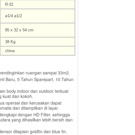
R-32
⌀1/4 ⌀1/2
85 x 32 x 54 cm
38 Kg
china
 mendinginkan ruangan sampai 33m2.
nti Baru, 5 Tahun Sparepart, 10 Tahun
sain body indoor dan outdoor terbuat
g kuat dan kokoh.
atus operasi dan kerusakan dapat
omatis dan ditampilkan di layar.
Dilengkapi dengan HD Filter, sehingga
udara yang dihasilkan lebih bersih dan
nsor dilapisin goldfin dan blue fin.