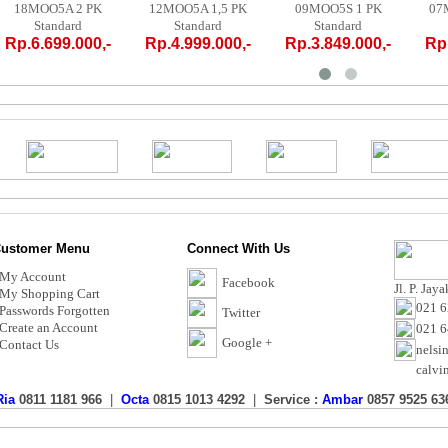
18MOO5A 2 PK
12MOO5A 1,5 PK
09MOO5S 1 PK
07M
Standard
Standard
Standard
Rp.6.699.000,-
Rp.4.999.000,-
Rp.3.849.000,-
Rp.
ustomer Menu
Connect With Us
My Account
Facebook
Jl. P. Jay
My Shopping Cart
021 6
Passwords Forgotten
Twitter
Create an Account
021 
Google +
Contact Us
nelsi
calvi
Ria
0811 1181 966
|
Octa
0815 1013 4292
|
Service :
Ambar
0857 9525 63