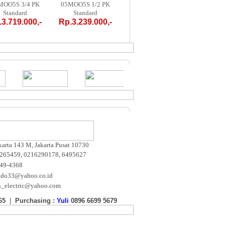
OO5S 3/4 PK
05MOO5S 1/2 PK
LR1 - 1 PK
09CRN1
Standard
Standard
PORTABLE
PORT
3.719.000,-
Rp.3.239.000,-
Rp.4.700.000,-
Rp.4.20
akarta 143 M, Jakarta Pusat 10730
265459, 0216290178, 6495627
649-4368
ndo33@yahoo.co.id
n_electric@yahoo.com
65
|
Purchasing :
Yuli
0896 6699 5679