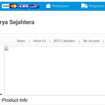
Pembayaran
Pengiriman
Home
|
About Us
|
BTU Calculator
|
My Account