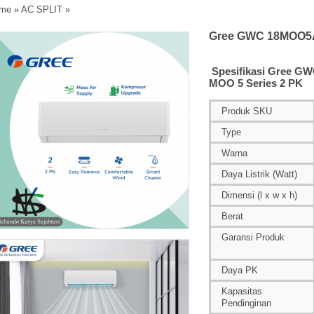
me
»
AC SPLIT
»
Gree GWC 18MOO5A
Spesifikasi Gree G
MOO 5 Series 2 PK
Produk SKU
Type
Warna
Daya Listrik (Watt)
Dimensi (l x w x h)
Berat
Garansi Produk
Daya PK
Kapasitas
Pendinginan