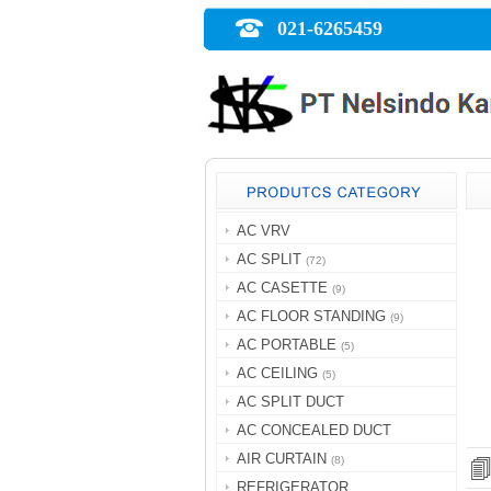
021-6265459
AC VRV
AC SPLIT
(72)
AC CASETTE
(9)
AC FLOOR STANDING
(9)
AC PORTABLE
(5)
AC CEILING
(5)
AC SPLIT DUCT
AC CONCEALED DUCT
AIR CURTAIN
(8)
REFRIGERATOR