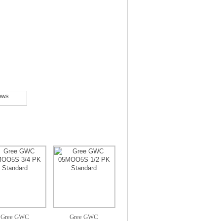
Gree GWC
Gree GWC
AUX AM-09 A4 /
MIDEA