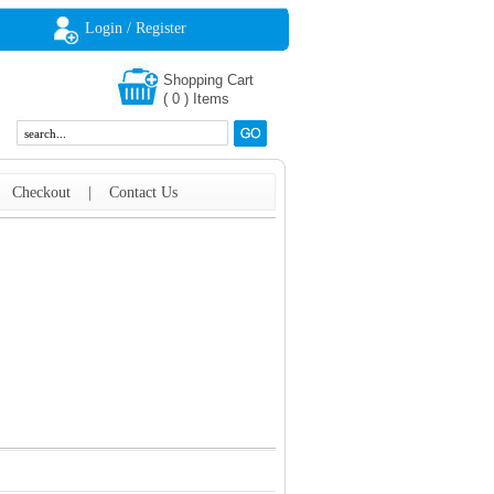
Login / Register
Shopping Cart
(
0
)
Items
|
Checkout
|
Contact Us