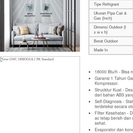
Tipe Refrigrant
Ukuran Pipa Cair &
Gas (Inch)
Dimensi Outdoor (l
x w x h)
Berat Outdoor
Made In
18000 Btu/h - Bisa
Garansi 1 Tahun Ga
Kompressor.
Strucktur Kuat - De
dari bahan ABS yan
Self-Diagnosis - St
terdeteksi secara ot
FIlter Kesehatan - 
ac tetap bersih dan 
sehat.
Evaporator dan konde